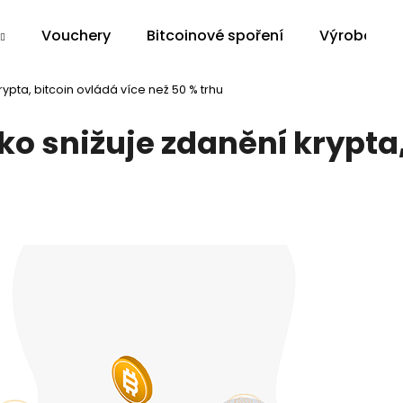
Vouchery
Bitcoinové spoření
Výroba na 
rypta, bitcoin ovládá více než 50 % trhu
Co potřebujete najít?
ko snižuje zdanění krypta,
HLEDAT
Doporučujeme