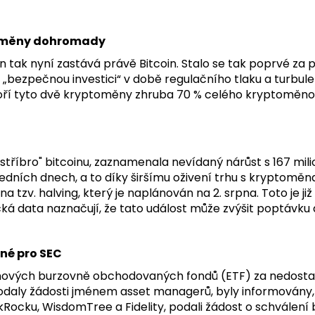
ptoměny dohromady
n tak nyní zastává právě Bitcoin. Stalo se tak poprvé za 
bezpečnou investici“ v době regulačního tlaku a turbulencí
tvoří tyto dvě kryptoměny zhruba 70 % celého kryptoměno
říbro" bitcoinu, zaznamenala nevídaný nárůst s 167 mili
ledních dnech, a to díky širšímu oživení trhu s kryptoměn
a tzv. halving, který je naplánován na 2. srpna. Toto je již
ická data naznačují, že tato událost může zvýšit poptávku
né pro SEC
oinových burzovně obchodovaných fondů (ETF) za nedosta
odaly žádosti jménem asset managerů, byly informovány,
kRocku, WisdomTree a Fidelity, podali žádost o schválení