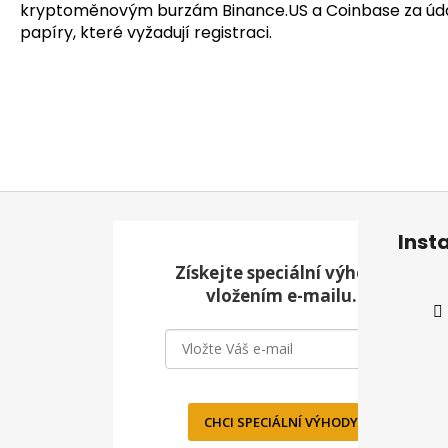
kryptoměnovým burzám Binance.US a Coinbase za údajn
papíry, které vyžadují registraci.
Z
á
Inst
p
Získejte speciální výhody
a
vložením e-mailu.
t
í
CHCI SPECIÁLNÍ VÝHODY