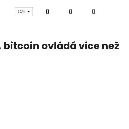
Hledat
Přihlášení
Nákupní
zakázku
Blog
CZK
košík
 bitcoin ovládá více než