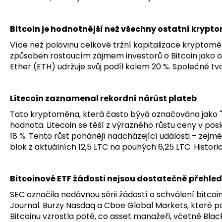
Bitcoin je hodnotnější než všechny ostatní kry
Více než polovinu celkové tržní kapitalizace kryptomě
způsoben rostoucím zájmem investorů o Bitcoin jako o „
Ether (ETH) udržuje svůj podíl kolem 20 %. Společně 
Litecoin zaznamenal rekordní nárůst plateb
Tato kryptoměna, která často bývá označována jako "st
hodnota. Litecoin se těší z výrazného růstu ceny v pos
18 %. Tento růst pohánějí nadcházející události – zejmén
blok z aktuálních 12,5 LTC na pouhých 6,25 LTC. Histor
Bitcoinové ETF žádosti nejsou dostatečně přehled
SEC označila nedávnou sérii žádostí o schválení bitc
Journal. Burzy Nasdaq a Cboe Global Markets, které p
Bitcoinu vzrostla poté, co asset manažeři, včetně Blac