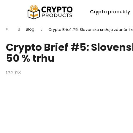
K
Přejít
na
o
Crypto produkty
obsah
Zpět
Zpět
š
do
do
í
Domů
Blog
Crypto Brief #5: Slovensko snižuje zdanění k
k
obchodu
obchodu
Crypto Brief #5: Slovens
50 % trhu
1.7.2023