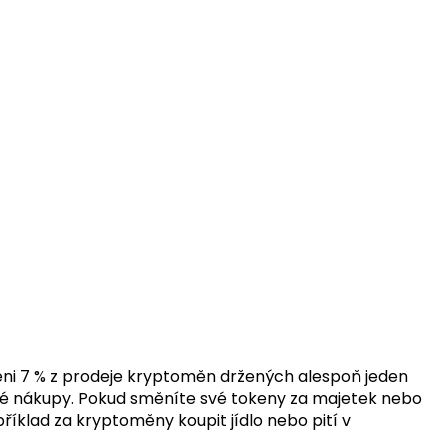
ěni 7 % z prodeje kryptoměn držených alespoň jeden
ěžné nákupy. Pokud směníte své tokeny za majetek nebo
íklad za kryptoměny koupit jídlo nebo pití v