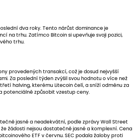
poslední dva roky. Tento nárůst dominance je
 na trhu. Zatímco Bitcoin si upevňuje svoji pozici,
vého trhu.
ony provedených transakcí, což je dosud nejvyšší
ami. Za poslední týden zvýšil svou hodnotu o více než
 třetí halving, kterému Litecoin čelí, a sníží odměnu za
 a potenciálně způsobit vzestup ceny.
tečně jasné a neadekvátní, podle zprávy Wall Street
 že žádosti nejsou dostatečně jasné a komplexní. Cena
 bitcoinového ETF v červnu. SEC podala žaloby proti