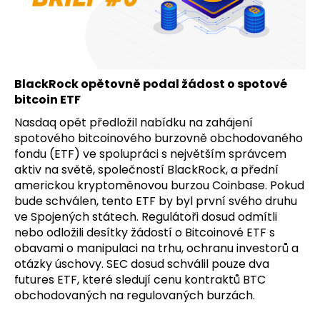
a
j
í
t
BlackRock opětovně podal žádost o spotové
?
bitcoin ETF
Nasdaq opět předložil nabídku na zahájení
spotového bitcoinového burzovně obchodovaného
fondu (ETF) ve spolupráci s největším správcem
HLEDAT
aktiv na světě, společností BlackRock, a přední
americkou kryptoměnovou burzou Coinbase. Pokud
bude schválen, tento ETF by byl první svého druhu
ve Spojených státech. Regulátoři dosud odmítli
D
nebo odložili desítky žádostí o Bitcoinové ETF s
o
obavami o manipulaci na trhu, ochranu investorů a
p
otázky úschovy. SEC dosud schválil pouze dva
o
futures ETF, které sledují cenu kontraktů BTC
r
obchodovaných na regulovaných burzách.
u