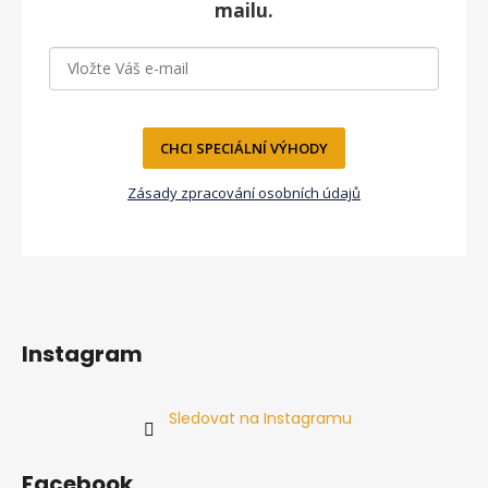
t
mailu.
í
CHCI SPECIÁLNÍ VÝHODY
Zásady zpracování osobních údajů
Instagram
Sledovat na Instagramu
Facebook