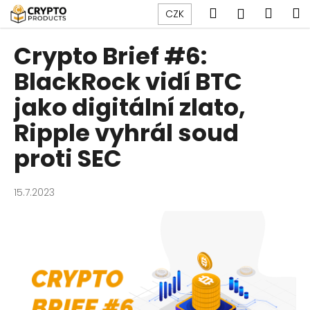
K
Přejít
Hledat
Náku
M
Přihlášen
CZK
na
o
obsah
Zpět
Zpět
košík
š
Crypto Brief #6:
í
C
BlackRock vidí BTC
k
o
jako digitální zlato,
p
Ripple vyhrál soud
o
t
proti SEC
ř
e
15.7.2023
b
u
j
e
t
e
n