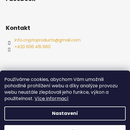
Kontakt
info.cryptoproducts
@
gmail.com
+420 606 415 660
Používáme cookies, abychom Vám umožnili
Info
pohodlné prohlížení webu a díky analýze provozu
webu neustále zlepšovali jeho funkce, výkon a
Obchodní podmínky
použitelnost.
Více informací
Podmínky ochrany osobních údajů
Nastavení
Vytvořil Shoptet
Copyright 2026
Cryptoproducts
. Všechna práva