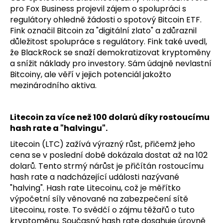
pro Fox Business projevil zájem o spolupráci s
regulátory ohledně žádosti o spotový Bitcoin ETF.
Fink označil Bitcoin za "digitální zlato" a zdůraznil
důležitost spolupráce s regulátory. Fink také uvedl,
že BlackRock se snaží demokratizovat kryptoměny
a snížit náklady pro investory. Sám údajně nevlastní
Bitcoiny, ale věří v jejich potenciál jakožto
mezinárodního aktiva.
Litecoin za více než 100 dolarů díky rostoucímu
hash rate a "halvingu".
Litecoin (LTC) zažívá výrazný růst, přičemž jeho
cena se v poslední době dokázala dostat až na 102
dolarů. Tento strmý nárůst je přičítán rostoucímu
hash rate a nadcházející události nazývané
"halving". Hash rate Litecoinu, což je měřítko
výpočetní síly věnované na zabezpečení sítě
Litecoinu, roste. To svědčí o zájmu těžařů o tuto
kryptoměnu. Současný hash rate dosahuje úrovně