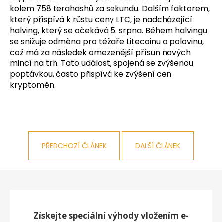
kolem 758 terahashů za sekundu. Dalším faktorem,
který přispívá k růstu ceny LTC, je nadcházející
halving, který se očekává 5. srpna. Během halvingu
se snižuje odměna pro těžaře Litecoinu o polovinu,
což má za následek omezenější přísun nových
mincí na trh. Tato událost, spojená se zvýšenou
poptávkou, často přispívá ke zvýšení cen
kryptoměn.
PŘEDCHOZÍ ČLÁNEK
DALŠÍ ČLÁNEK
Z
á
p
a
Získejte speciální výhody vložením e-