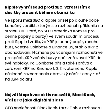
č
u
Ripple vyhrál soud proti SEC, vzrostl tím o
j
desítky procent během okamžiku
e
Ve sporu mezi SEC a Ripple přišel po dlouhé době
m
konečný verdikt, kterým se rozhodnutí přiklonilo na
e
stranu XRP. Poté, co SEC (americká Komise pro
cenné papíry a burzy) ve svém soudním procesu
proti Ripple tvrdila, že XRP je cenný papír, mnoho
burz, včetně Coinbase a Binance US, stáhlo XRP z
obchodování. Nicméně po včerejším rozhodnutí ve
prospěch XRP začaly burzy opět zařazovat XRP do
své nabídky. Po Coinbase přišla také zpráva o
zařazení XRP na Binance U.S. Kryptoměna Ripple
následně zaznamenala obrovský nárůst ceny - až
na 0,94 dolaru.
Největší správce aktiv na světě, BlackRock,
vídí BTC jako digitální zlato
CEO společnosti BlackRock, Larry Fink, v rozhovoru