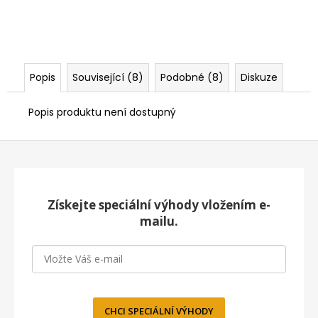
Popis
Související (8)
Podobné (8)
Diskuze
Popis produktu není dostupný
Z
á
p
a
Získejte speciální výhody vložením e-
t
mailu.
í
CHCI SPECIÁLNÍ VÝHODY