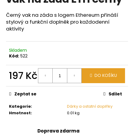
je
a
0,0
z
j
Černý vak na záda s logem Ethereum přináší
5
stylový a funkční doplněk pro každodenní
í
hvězdiček.
aktivity
t
?
Skladem
Kód:
522
HLEDAT
197 Kč
DO KOŠÍKU
Měrná
cena:
Zeptat se
Sdílet
D
o
Kategorie
:
Dárky a ostatní doplňky
p
Hmotnost
:
0.01 kg
o
r
u
Doprava zdarma