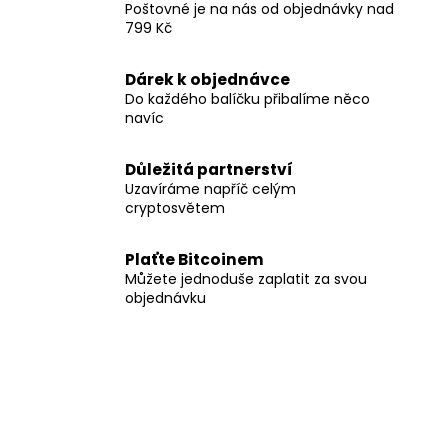
č
Poštovné je na nás od objednávky nad
u
799 Kč
j
e
Dárek k objednávce
m
Do každého balíčku přibalíme něco
e
navíc
Důležitá partnerství
Uzavíráme napříč celým
cryptosvětem
Plaťte Bitcoinem
Můžete jednoduše zaplatit za svou
objednávku