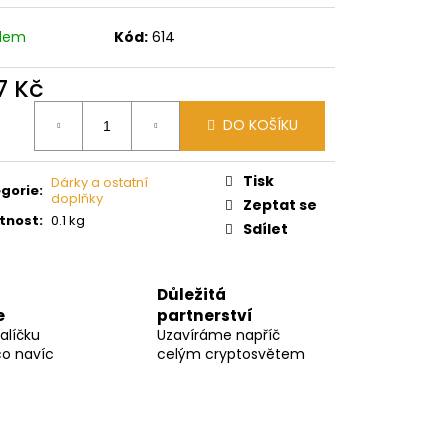
adem
Kód:
614
7 Kč
ná
DO KOŠÍKU
:
Tisk
Dárky a ostatní
gorie
:
doplňky
Zeptat se
tnost
:
0.1 kg
Sdílet
Důležitá
e
partnerství
alíčku
Uzavíráme napříč
co navíc
celým cryptosvětem