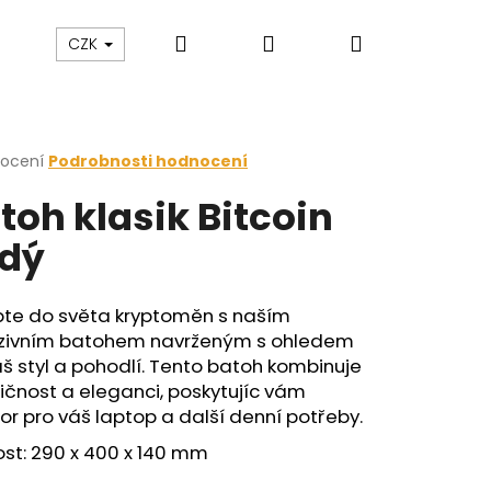
Hledat
Přihlášení
Nákupní
zakázku
Blog
CZK
košík
rné
nocení
Podrobnosti hodnocení
cení
toh klasik Bitcoin
ktu
dý
ček.
pte do světa kryptoměn s naším
uzivním batohem navrženým s ohledem
š styl a pohodlí. Tento batoh kombinuje
ičnost a eleganci, poskytujíc vám
or pro váš laptop a další denní potřeby.
ost: 290 x 400 x 140 mm