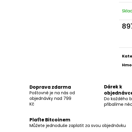
Skl
89
Měr
cena
Kate
Hmo
Dárek k
Doprava zdarma
Poštovné je na nás od
objednávc
objednávky nad 799
Do každého b
Kč
přibalíme ně
Plaťte Bitcoinem
Můžete jednoduše zaplatit za svou objednávku