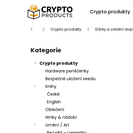
K
Přejít
na
o
Crypto produkty
obsah
Zpět
Zpět
š
do
do
í
Domů
Crypto produkty
Dárky a ostatní dop
k
obchodu
obchodu
P
o
Kategorie
Přeskočit
s
kategorie
t
Crypto produkty
r
Hardware peněženky
a
Bezpečné uložení seedu
n
Knihy
n
České
í
English
p
Oblečení
a
Hrnky & nádobí
n
Umění / Art
e
Re:Light - Lampičky