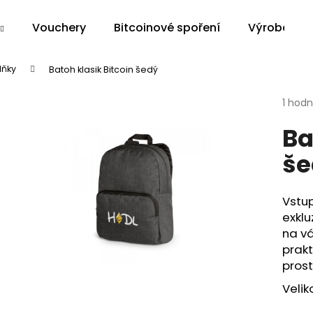
Vouchery
Bitcoinové spoření
Výroba na 
lňky
Batoh klasik Bitcoin šedý
Co potřebujete najít?
Průmě
1 hod
hodno
Ba
produ
HLEDAT
je
še
5,0
z
5
Doporučujeme
hvězdi
Vstu
exkl
na vá
prakt
prost
Velik