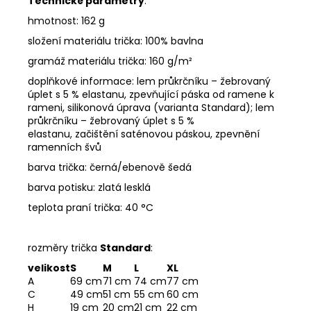
Technické parametry
:
hmotnost: 162 g
složení materiálu trička: 100% bavlna
gramáž materiálu trička: 160 g/m²
doplňkové informace: lem průkrčníku – žebrovaný
úplet s 5 % elastanu, zpevňující páska od ramene k
rameni, silikonová úprava (varianta Standard); lem
průkrčníku – žebrovaný úplet s 5 %
elastanu, začištění saténovou páskou, zpevnění
ramenních švů
barva trička: černá/ebenově šedá
barva potisku: zlatá lesklá
teplota praní trička: 40 °C
rozměry trička
Standard
:
velikost
S
M
L
XL
A
69 cm
71 cm
74 cm
77 cm
C
49 cm
51 cm
55 cm
60 cm
H
19 cm
20 cm
21 cm
22 cm