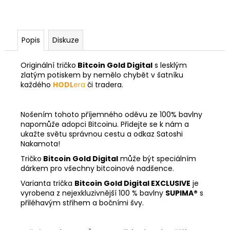
Popis
Diskuze
Originální tričko
Bitcoin Gold Digital
s lesklým
zlatým potiskem by nemělo chybět v šatníku
každého
HODL
era
či tradera.
Nošením tohoto příjemného oděvu ze 100% bavlny
napomůže adopci Bitcoinu. Přidejte se k nám a
ukažte světu správnou cestu a odkaz Satoshi
Nakamota!
Tričko
Bitcoin Gold Digital
může být speciálním
dárkem pro všechny bitcoinové nadšence.
Varianta trička
Bitcoin Gold Digital EXCLUSIVE
je
vyrobena z nejexkluzivnější 100 % bavlny
SUPIMA®
s
přiléhavým střihem a bočními švy.