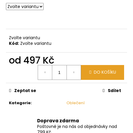
č
u
j
e
m
e
Zvolte variantu
Kód:
Zvolte variantu
od
497 Kč
Měrná
DO KOŠÍKU
cena:
Zeptat se
Sdílet
Kategorie
:
Oblečení
Doprava zdarma
Poštovné je na nás od objednávky nad
799 Kč