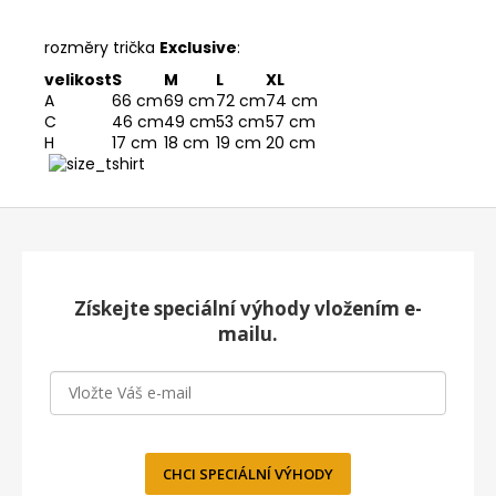
rozměry trička
Exclusive
:
velikost
S
M
L
XL
A
66 cm
69 cm
72 cm
74 cm
C
46 cm
49 cm
53 cm
57 cm
H
17 cm
18 cm
19 cm
20 cm
Z
á
p
a
Získejte speciální výhody vložením e-
t
mailu.
í
CHCI SPECIÁLNÍ VÝHODY