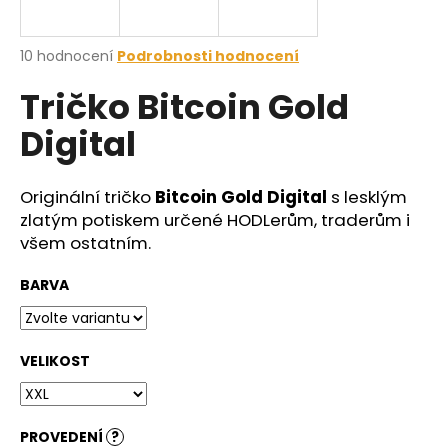
a
j
Průměrné
10 hodnocení
Podrobnosti hodnocení
í
hodnocení
Tričko Bitcoin Gold
produktu
t
je
?
Digital
4,2
z
5
hvězdiček.
Originální tričko
Bitcoin Gold Digital
s lesklým
zlatým potiskem určené HODLerům, traderům i
HLEDAT
všem ostatním.
BARVA
D
o
p
VELIKOST
o
r
u
PROVEDENÍ
?