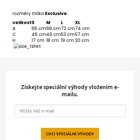
rozměry trička
Exclusive
:
velikost
S
M
L
XL
A
66 cm
69 cm
72 cm
74 cm
C
46 cm
49 cm
53 cm
57 cm
H
17 cm
18 cm
19 cm
20 cm
Z
á
p
a
Získejte speciální výhody vložením e-
t
mailu.
í
CHCI SPECIÁLNÍ VÝHODY