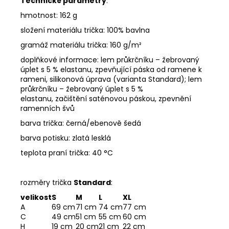
Technické parametry
:
hmotnost: 162 g
složení materiálu trička: 100% bavlna
gramáž materiálu trička: 160 g/m²
doplňkové informace: lem průkrčníku – žebrovaný
úplet s 5 % elastanu, zpevňující páska od ramene k
rameni, silikonová úprava (varianta Standard); lem
průkrčníku – žebrovaný úplet s 5 %
elastanu, začištění saténovou páskou, zpevnění
ramenních švů
barva trička: černá/ebenově šedá
barva potisku: zlatá lesklá
teplota praní trička: 40 °C
rozměry trička
Standard
:
velikost
S
M
L
XL
A
69 cm
71 cm
74 cm
77 cm
C
49 cm
51 cm
55 cm
60 cm
H
19 cm
20 cm
21 cm
22 cm