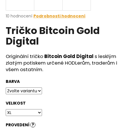
a
j
Průměrné
10 hodnocení
Podrobnosti hodnocení
í
hodnocení
Tričko Bitcoin Gold
produktu
t
je
?
Digital
4,2
z
5
hvězdiček.
Originální tričko
Bitcoin Gold Digital
s lesklým
zlatým potiskem určené HODLerům, traderům i
HLEDAT
všem ostatním.
BARVA
D
o
p
VELIKOST
o
r
u
PROVEDENÍ
?