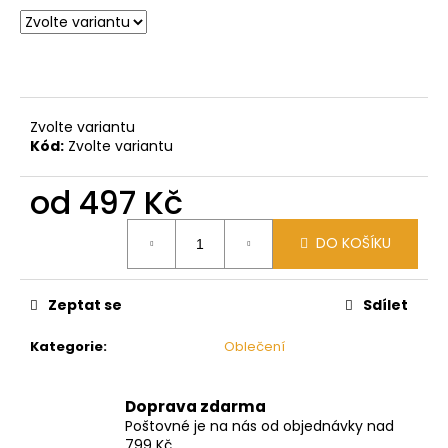
č
u
j
e
m
e
Zvolte variantu
Kód:
Zvolte variantu
od
497 Kč
Měrná
DO KOŠÍKU
cena:
Zeptat se
Sdílet
Kategorie
:
Oblečení
Doprava zdarma
Poštovné je na nás od objednávky nad
799 Kč