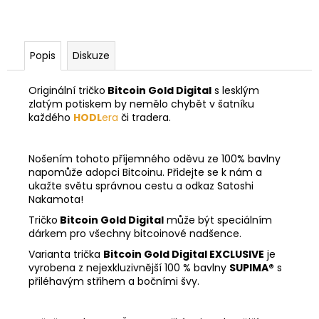
Popis
Diskuze
Originální tričko
Bitcoin Gold Digital
s lesklým
zlatým potiskem by nemělo chybět v šatníku
každého
HODL
era
či tradera.
Nošením tohoto příjemného oděvu ze 100% bavlny
napomůže adopci Bitcoinu. Přidejte se k nám a
ukažte světu správnou cestu a odkaz Satoshi
Nakamota!
Tričko
Bitcoin Gold Digital
může být speciálním
dárkem pro všechny bitcoinové nadšence.
Varianta trička
Bitcoin Gold Digital EXCLUSIVE
je
vyrobena z nejexkluzivnější 100 % bavlny
SUPIMA®
s
přiléhavým střihem a bočními švy.