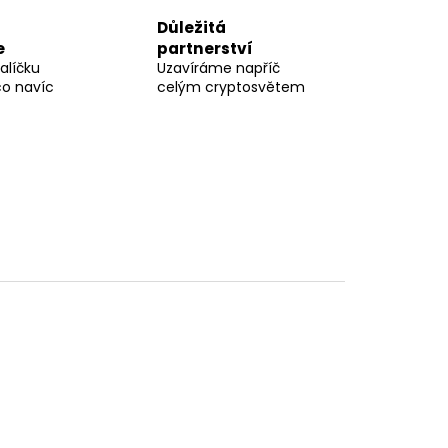
Důležitá
e
partnerství
alíčku
Uzavíráme napříč
co navíc
celým cryptosvětem