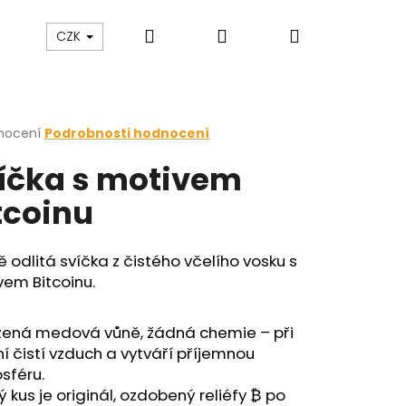
Hledat
Přihlášení
Nákupní
zakázku
Blog
CZK
košík
rné
nocení
Podrobnosti hodnocení
cení
íčka s motivem
ktu
tcoinu
ček.
 odlitá svíčka z čistého včelího vosku s
em Bitcoinu.
ozená medová vůně, žádná chemie – při
í čistí vzduch a vytváří příjemnou
sféru.
 kus je originál, ozdobený reliéfy ₿ po