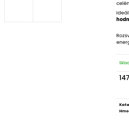
celé
Ideál
hodno
Rozs
energi
Skl
14
Měr
cena
Kate
Hmo