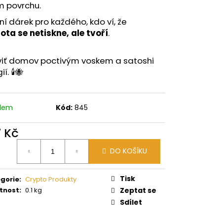
m povrchu.
ní dárek pro každého, kdo ví, že
ta se netiskne, ale tvoří
.
viť domov poctivým voskem a satoshi
í. 🕯️🐝
adem
Kód:
845
7 Kč
ná
DO KOŠÍKU
:
Tisk
gorie
:
Crypto Produkty
tnost
:
0.1 kg
Zeptat se
Sdílet