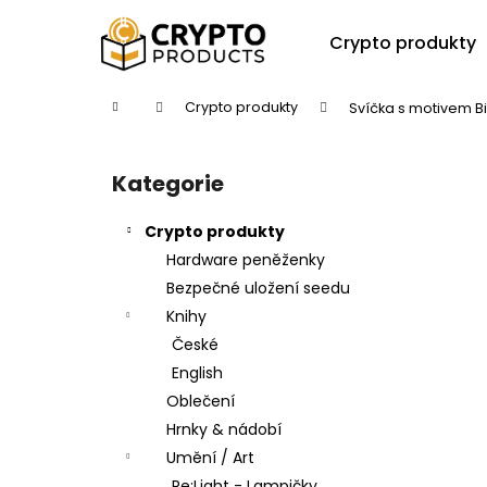
K
Přejít
na
o
Crypto produkty
obsah
Zpět
Zpět
š
do
do
í
Domů
Crypto produkty
Svíčka s motivem Bi
k
obchodu
obchodu
P
o
Kategorie
Přeskočit
s
kategorie
t
Crypto produkty
r
Hardware peněženky
a
Bezpečné uložení seedu
n
Knihy
n
České
í
English
p
Oblečení
a
Hrnky & nádobí
n
Umění / Art
e
Re:Light - Lampičky