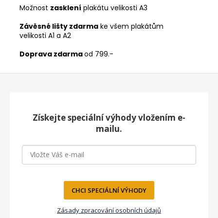
Možnost
zasklení
plakátu velikosti A3
Závěsné lišty zdarma
ke všem plakátům
velikosti A1 a A2
Doprava zdarma
od 799.-
Z
á
p
a
Získejte speciální výhody vložením e-
t
mailu.
í
CHCI SPECIÁLNÍ VÝHODY
Zásady zpracování osobních údajů