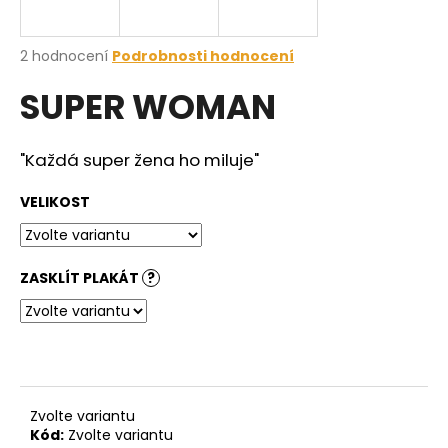
a
j
Průměrné
2 hodnocení
Podrobnosti hodnocení
í
hodnocení
SUPER WOMAN
produktu
t
je
?
5,0
z
"Každá super žena ho miluje"
5
hvězdiček.
VELIKOST
HLEDAT
ZASKLÍT PLAKÁT
?
D
o
p
o
r
Zvolte variantu
u
Kód:
Zvolte variantu