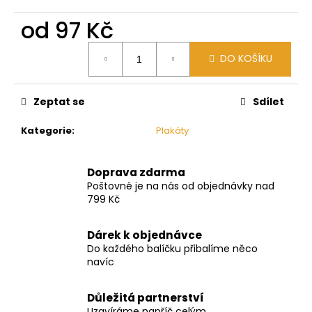
č
u
od
97 Kč
j
e
Měrná
DO KOŠÍKU
cena:
m
e
Zeptat se
Sdílet
Kategorie
:
Plakáty
Doprava zdarma
Poštovné je na nás od objednávky nad
799 Kč
Dárek k objednávce
Do každého balíčku přibalíme něco
navíc
Důležitá partnerství
Uzavíráme napříč celým