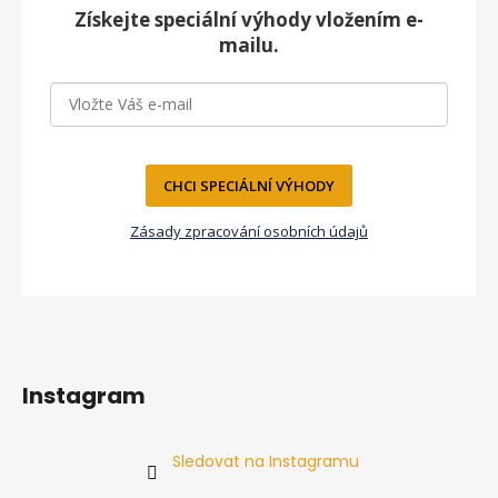
a
Získejte speciální výhody vložením e-
t
mailu.
í
CHCI SPECIÁLNÍ VÝHODY
Zásady zpracování osobních údajů
Instagram
Sledovat na Instagramu