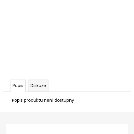
Popis
Diskuze
Popis produktu není dostupný
Z
á
p