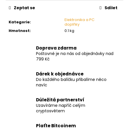
č
cena:
u
Zeptat se
Sdílet
j
e
Elektronika a PC
Kategorie
:
doplňky
m
Hmotnost
:
0.1 kg
e
Doprava zdarma
Poštovné je na nás od objednávky nad
799 Kč
Dárek k objednávce
Do každého balíčku přibalíme něco
navíc
Důležitá partnerství
Uzavíráme napříč celým
cryptosvětem
Plaťte Bitcoinem