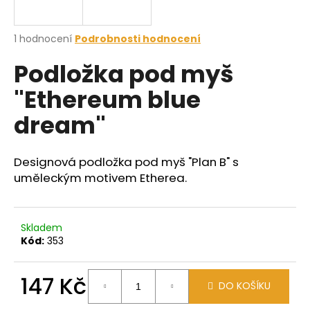
a
j
Průměrné
1 hodnocení
Podrobnosti hodnocení
í
hodnocení
Podložka pod myš
produktu
t
je
?
"Ethereum blue
5,0
z
dream"
5
hvězdiček.
Designová podložka pod myš "Plan B" s
HLEDAT
uměleckým motivem Etherea.
D
Skladem
o
Kód:
353
p
o
147 Kč
r
DO KOŠÍKU
u
Měrná