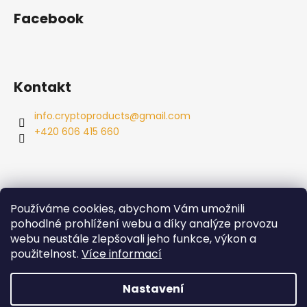
Facebook
Kontakt
info.cryptoproducts
@
gmail.com
+420 606 415 660
Používáme cookies, abychom Vám umožnili
Info
pohodlné prohlížení webu a díky analýze provozu
webu neustále zlepšovali jeho funkce, výkon a
Obchodní podmínky
použitelnost.
Více informací
Podmínky ochrany osobních údajů
Nastavení
Vytvořil Shoptet