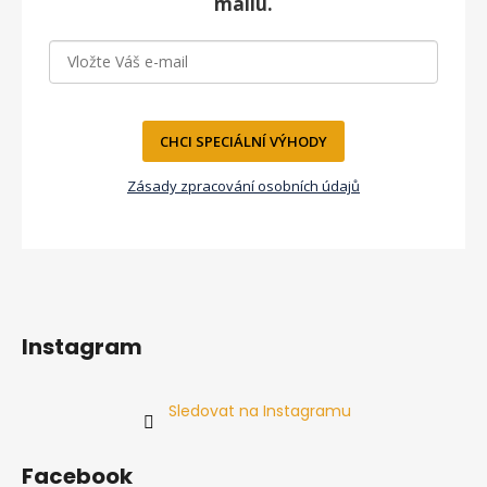
t
mailu.
í
CHCI SPECIÁLNÍ VÝHODY
Zásady zpracování osobních údajů
Instagram
Sledovat na Instagramu
Facebook