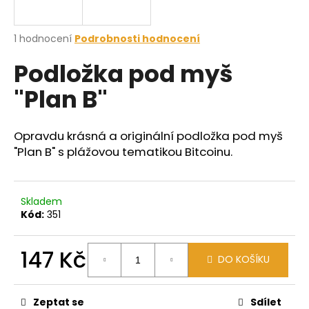
a
j
Průměrné
1 hodnocení
Podrobnosti hodnocení
í
hodnocení
Podložka pod myš
produktu
t
je
?
"Plan B"
5,0
z
5
hvězdiček.
Opravdu krásná a originální podložka pod myš
"Plan B" s plážovou tematikou Bitcoinu.
HLEDAT
Skladem
Kód:
351
D
o
p
147 Kč
DO KOŠÍKU
o
Měrná
r
cena:
u
Zeptat se
Sdílet