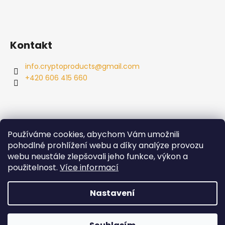
Kontakt
info.cryptoproducts
@
gmail.com
+420 606 415 660
Používáme cookies, abychom Vám umožnili
Info
pohodlné prohlížení webu a díky analýze provozu
webu neustále zlepšovali jeho funkce, výkon a
Obchodní podmínky
použitelnost.
Více informací
Podmínky ochrany osobních údajů
Nastavení
Vytvořil Shoptet
Copyright 2026
Cryptoproducts
. Všechna práva