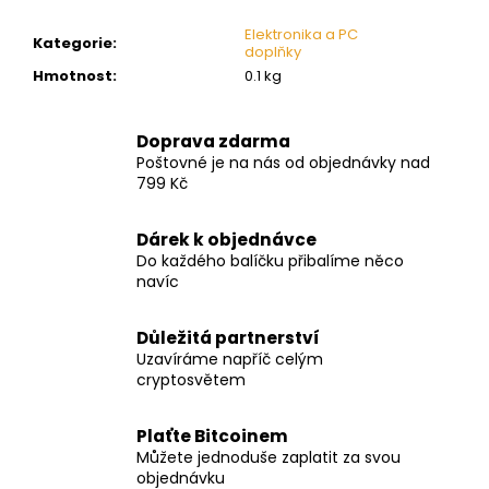
č
u
Elektronika a PC
Kategorie
:
j
doplňky
e
Hmotnost
:
0.1 kg
m
e
Doprava zdarma
Poštovné je na nás od objednávky nad
799 Kč
Dárek k objednávce
Do každého balíčku přibalíme něco
navíc
Důležitá partnerství
Uzavíráme napříč celým
cryptosvětem
Plaťte Bitcoinem
Můžete jednoduše zaplatit za svou
objednávku