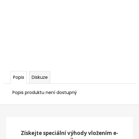
Popis
Diskuze
Popis produktu není dostupný
Z
á
p
a
Získejte speciální výhody vložením e-