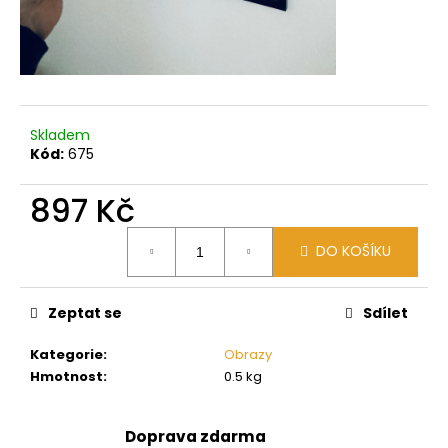
Skladem
Kód:
675
897 Kč
Měrná
DO KOŠÍKU
cena:
Zeptat se
Sdílet
Kategorie
:
Obrazy
Hmotnost
:
0.5 kg
Doprava zdarma