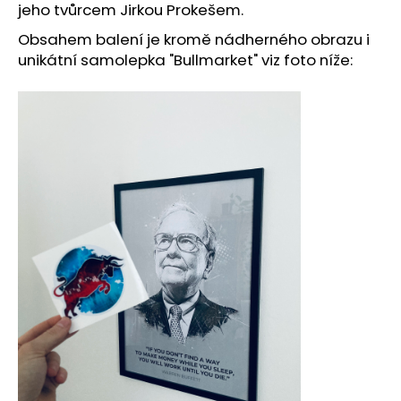
č
jeho tvůrcem Jirkou Prokešem.
u
Obsahem balení je kromě nádherného obrazu i
j
unikátní samolepka "Bullmarket" viz foto níže:
e
m
e