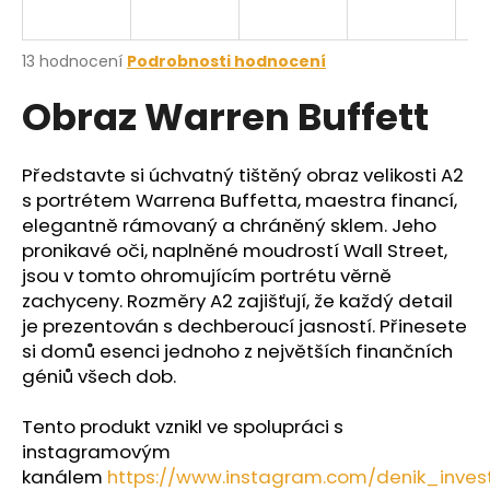
a
j
Průměrné
13 hodnocení
Podrobnosti hodnocení
í
hodnocení
Obraz Warren Buffett
produktu
t
je
?
4,7
z
Představte si úchvatný tištěný obraz velikosti A2
5
s portrétem Warrena Buffetta, maestra financí,
hvězdiček.
elegantně rámovaný a chráněný sklem. Jeho
pronikavé oči, naplněné moudrostí Wall Street,
HLEDAT
jsou v tomto ohromujícím portrétu věrně
zachyceny. Rozměry A2 zajišťují, že každý detail
je prezentován s dechberoucí jasností. Přinesete
D
si domů esenci jednoho z největších finančních
o
géniů všech dob.
p
o
Tento produkt vznikl ve spolupráci s
r
instagramovým
u
kanálem
https://www.instagram.com/denik_inves