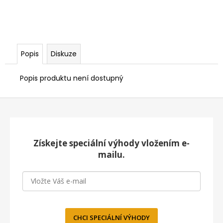
Popis
Diskuze
Popis produktu není dostupný
Z
á
p
a
Získejte speciální výhody vložením e-
t
mailu.
í
CHCI SPECIÁLNÍ VÝHODY