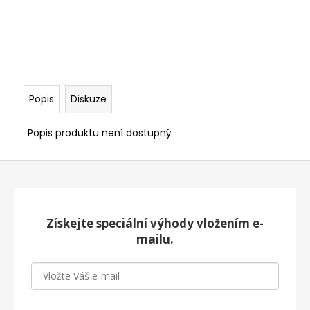
Popis
Diskuze
Popis produktu není dostupný
Z
á
p
a
Získejte speciální výhody vložením e-
t
mailu.
í