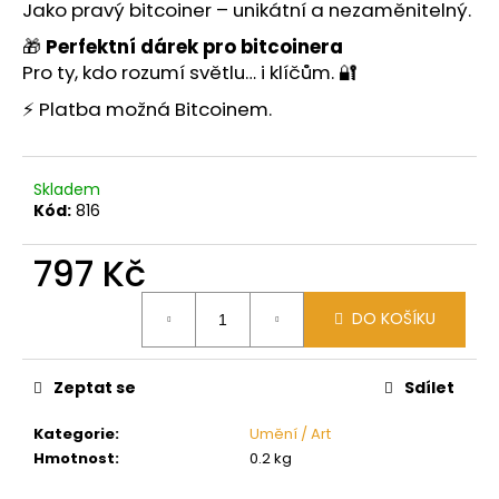
č
Jako pravý bitcoiner – unikátní a nezaměnitelný.
u
🎁
Perfektní dárek pro bitcoinera
j
Pro ty, kdo rozumí světlu… i klíčům. 🔐
e
m
⚡️ Platba možná Bitcoinem.
e
Skladem
Kód:
816
797 Kč
Měrná
DO KOŠÍKU
cena:
Zeptat se
Sdílet
Kategorie
:
Umění / Art
Hmotnost
:
0.2 kg