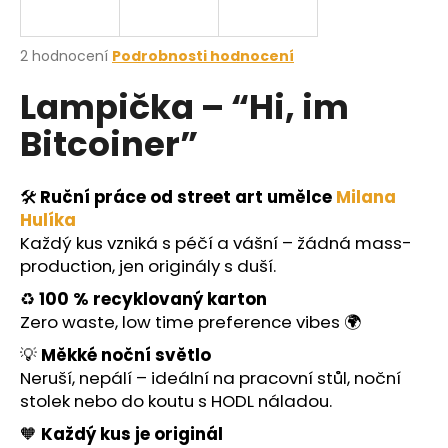
a
j
Průměrné
2 hodnocení
Podrobnosti hodnocení
í
hodnocení
Lampička – “Hi, im
produktu
t
je
?
Bitcoiner”
5,0
z
5
hvězdiček.
🛠️
Ruční práce od street art umělce
Milana
Hulíka
HLEDAT
Každý kus vzniká s péčí a vášní – žádná mass-
production, jen originály s duší.
♻️
100 % recyklovaný karton
D
Zero waste, low time preference vibes 🌍
o
💡
Měkké noční světlo
p
Neruší, nepálí – ideální na pracovní stůl, noční
o
stolek nebo do koutu s HODL náladou.
r
u
🧡
Každý kus je originál