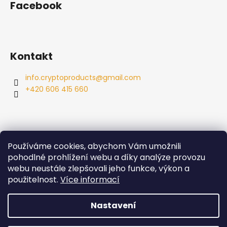
Facebook
Kontakt
info.cryptoproducts
@
gmail.com
+420 606 415 660
Používáme cookies, abychom Vám umožnili
Info
pohodlné prohlížení webu a díky analýze provozu
webu neustále zlepšovali jeho funkce, výkon a
Obchodní podmínky
použitelnost.
Více informací
Podmínky ochrany osobních údajů
Nastavení
Vytvořil Shoptet