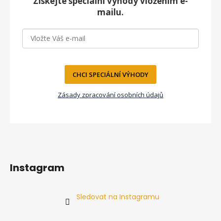
a
Získejte speciální výhody vložením e-
t
mailu.
í
CHCI SPECIÁLNÍ VÝHODY
Zásady zpracování osobních údajů
Instagram
Sledovat na Instagramu