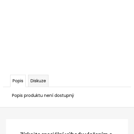
Popis
Diskuze
Popis produktu není dostupný
Z
á
p