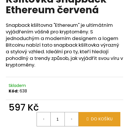
je
a
Ethereum červená
5,0
z
j
5
í
hvězdiček.
Snapback kšiltovna "Ethereum" je ultimátním
t
vyjádřením vášně pro kryptoměny. S
?
jednoduchým a moderním designem a logem
Bitcoinu nabízí tato snapback kšiltovka výrazný
a stylový vzhled. Ideální pro ty, kteří hledají
pohodlný a trendy způsob, jak vyjádřit svou víru v
kryptoměny.
HLEDAT
Skladem
D
Kód:
638
o
p
597 Kč
o
Měrná
r
DO KOŠÍKU
cena:
u