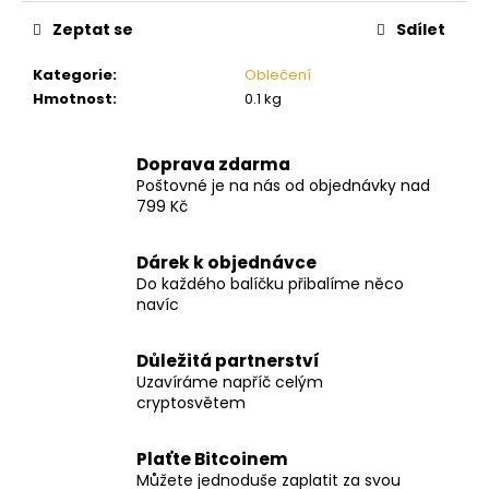
č
u
Zeptat se
Sdílet
j
e
Kategorie
:
Oblečení
m
Hmotnost
:
0.1 kg
e
Doprava zdarma
Poštovné je na nás od objednávky nad
799 Kč
Dárek k objednávce
Do každého balíčku přibalíme něco
navíc
Důležitá partnerství
Uzavíráme napříč celým
cryptosvětem
Plaťte Bitcoinem
Můžete jednoduše zaplatit za svou