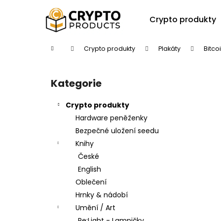
K
Přejít
na
o
Crypto produkty
obsah
Zpět
Zpět
š
do
do
í
Domů
Crypto produkty
Plakáty
Bitco
k
obchodu
obchodu
P
o
Kategorie
Přeskočit
s
kategorie
t
Crypto produkty
r
Hardware peněženky
a
Bezpečné uložení seedu
n
Knihy
n
České
í
English
p
Oblečení
a
Hrnky & nádobí
n
Umění / Art
e
Re:Light - Lampičky