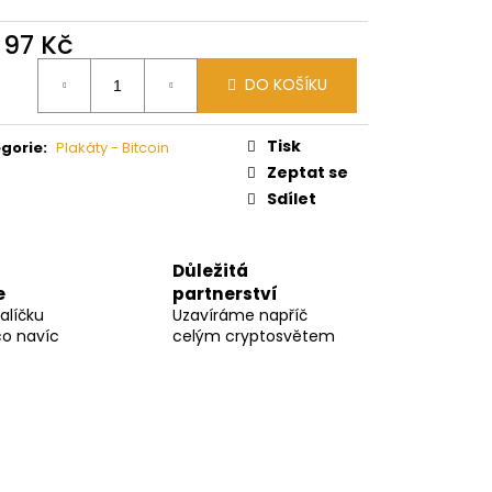
d
97 Kč
ná
DO KOŠÍKU
:
Tisk
gorie
:
Plakáty - Bitcoin
Zeptat se
Sdílet
Důležitá
e
partnerství
alíčku
Uzavíráme napříč
co navíc
celým cryptosvětem