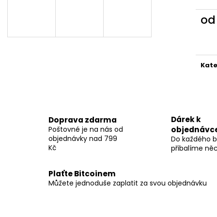
o
Měr
cena
Kate
Dárek k
Doprava zdarma
Poštovné je na nás od
objednávc
objednávky nad 799
Do každého b
Kč
přibalíme ně
Plaťte Bitcoinem
Můžete jednoduše zaplatit za svou objednávku