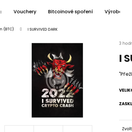
Vouchery
Bitcoinové spoření
Výroba na 
in (BTC)
I SURVIVED DARK
Co potřebujete najít?
Průmě
3 hod
hodno
I 
produ
HLEDAT
je
5,0
z
"Přež
5
Doporučujeme
hvězdi
VELIK
ZASKL
Zvol