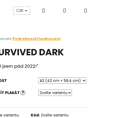
Hledat
Přihlášení
Nákupní
zakázku
Blog
CZK
košík
rné
nocení
Podrobnosti hodnocení
cení
SURVIVED DARK
ktu
il jsem pád 2022!"
ček.
OST
ÍT PLAKÁT
?
te variantu
Kód:
Zvolte variantu