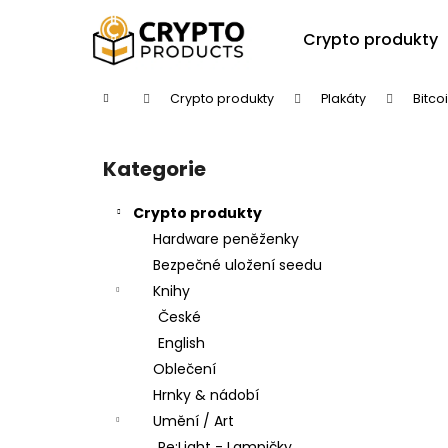
K
Přejít
na
o
Crypto produkty
obsah
Zpět
Zpět
š
do
do
í
Domů
Crypto produkty
Plakáty
Bitco
k
obchodu
obchodu
P
o
Kategorie
Přeskočit
s
kategorie
t
Crypto produkty
r
Hardware peněženky
a
Bezpečné uložení seedu
n
Knihy
n
České
í
English
p
Oblečení
a
Hrnky & nádobí
n
Umění / Art
e
Re:Light - Lampičky