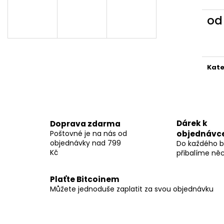
o
Měr
cena
Kate
Dárek k
Doprava zdarma
Poštovné je na nás od
objednávc
objednávky nad 799
Do každého b
Kč
přibalíme ně
Plaťte Bitcoinem
Můžete jednoduše zaplatit za svou objednávku