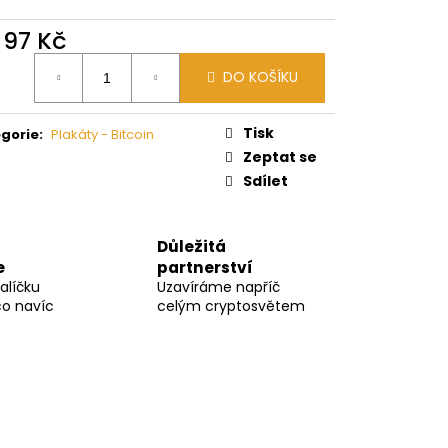
d
97 Kč
ná
DO KOŠÍKU
:
Tisk
gorie
:
Plakáty - Bitcoin
Zeptat se
Sdílet
Důležitá
e
partnerství
alíčku
Uzavíráme napříč
co navíc
celým cryptosvětem