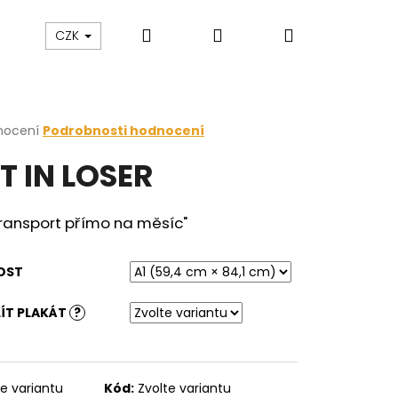
Hledat
Přihlášení
Nákupní
zakázku
Blog
CZK
košík
rné
nocení
Podrobnosti hodnocení
cení
T IN LOSER
ktu
transport přímo na měsíc"
ček.
OST
ÍT PLAKÁT
?
te variantu
Kód:
Zvolte variantu