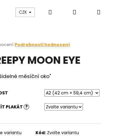
Hledat
Přihlášení
Nákupní
zakázku
Blog
CZK
košík
rné
nocení
Podrobnosti hodnocení
cení
EEPY MOON EYE
ktu
šidelné měsíční oko"
ček.
OST
ÍT PLAKÁT
?
te variantu
Kód:
Zvolte variantu