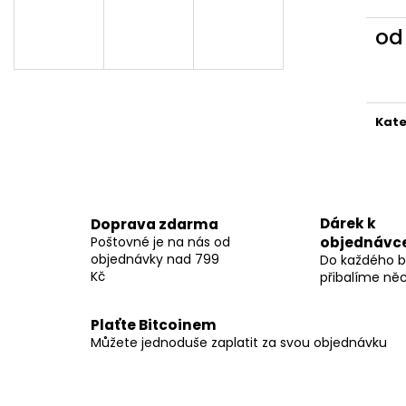
o
Měr
cena
Kate
Dárek k
Doprava zdarma
Poštovné je na nás od
objednávc
objednávky nad 799
Do každého b
Kč
přibalíme ně
Plaťte Bitcoinem
Můžete jednoduše zaplatit za svou objednávku