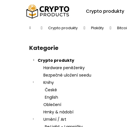
K
Přejít
na
o
Crypto produkty
obsah
Zpět
Zpět
š
do
do
í
Domů
Crypto produkty
Plakáty
Bitco
k
obchodu
obchodu
P
o
Kategorie
Přeskočit
s
kategorie
t
Crypto produkty
r
Hardware peněženky
a
Bezpečné uložení seedu
n
Knihy
n
České
í
English
p
Oblečení
a
Hrnky & nádobí
n
Umění / Art
e
Re:Light - Lampičky