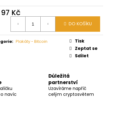
d
97 Kč
ná
DO KOŠÍKU
:
Tisk
gorie
:
Plakáty - Bitcoin
Zeptat se
Sdílet
Důležitá
e
partnerství
alíčku
Uzavíráme napříč
co navíc
celým cryptosvětem