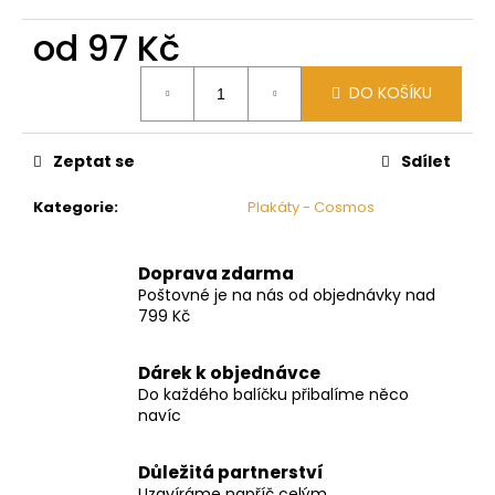
č
u
od
97 Kč
j
e
Měrná
DO KOŠÍKU
cena:
m
e
Zeptat se
Sdílet
Kategorie
:
Plakáty - Cosmos
Doprava zdarma
Poštovné je na nás od objednávky nad
799 Kč
Dárek k objednávce
Do každého balíčku přibalíme něco
navíc
Důležitá partnerství
Uzavíráme napříč celým