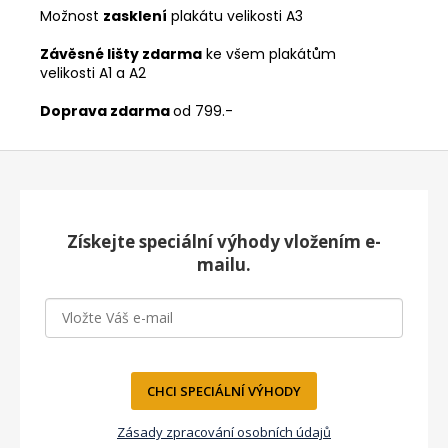
Možnost
zasklení
plakátu velikosti A3
Závěsné lišty zdarma
ke všem plakátům
velikosti A1 a A2
Doprava zdarma
od 799.-
Z
á
p
a
Získejte speciální výhody vložením e-
t
mailu.
í
CHCI SPECIÁLNÍ VÝHODY
Zásady zpracování osobních údajů