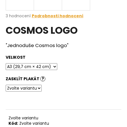
a
j
Průměrné
3 hodnocení
Podrobnosti hodnocení
í
hodnocení
COSMOS LOGO
produktu
t
je
?
5,0
z
"Jednoduše Cosmos logo"
5
hvězdiček.
VELIKOST
HLEDAT
ZASKLÍT PLAKÁT
?
D
o
p
o
r
Zvolte variantu
u
Kód:
Zvolte variantu