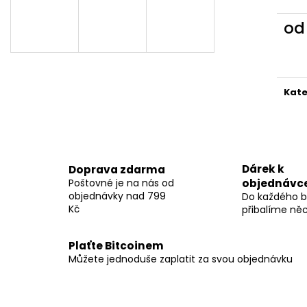
o
Měr
cena
Kate
Dárek k
Doprava zdarma
Poštovné je na nás od
objednávc
objednávky nad 799
Do každého b
Kč
přibalíme ně
Plaťte Bitcoinem
Můžete jednoduše zaplatit za svou objednávku