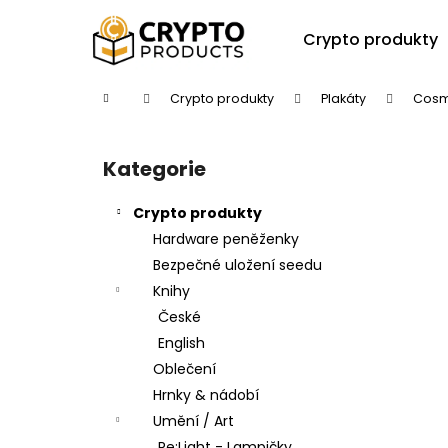
K
Přejít
na
o
Crypto produkty
obsah
Zpět
Zpět
š
do
do
í
Domů
Crypto produkty
Plakáty
Cosm
k
obchodu
obchodu
P
o
Kategorie
Přeskočit
s
kategorie
t
Crypto produkty
r
Hardware peněženky
a
Bezpečné uložení seedu
n
Knihy
n
České
í
English
p
Oblečení
a
Hrnky & nádobí
n
Umění / Art
e
Re:Light - Lampičky