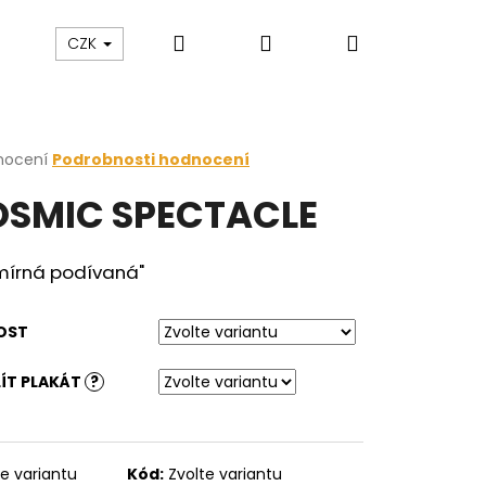
Hledat
Přihlášení
Nákupní
zakázku
Blog
CZK
košík
rné
nocení
Podrobnosti hodnocení
cení
SMIC SPECTACLE
ktu
mírná podívaná"
ček.
OST
ÍT PLAKÁT
?
te variantu
Kód:
Zvolte variantu