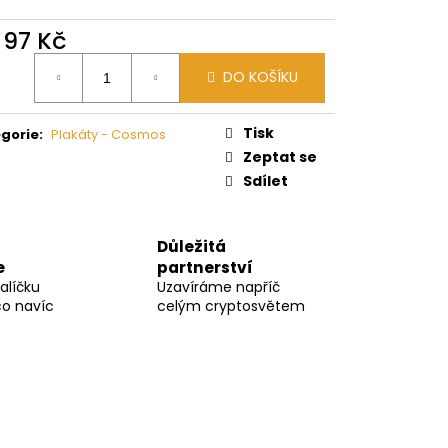
d
97 Kč
ná
DO KOŠÍKU
:
Tisk
gorie
:
Plakáty - Cosmos
Zeptat se
Sdílet
Důležitá
e
partnerství
alíčku
Uzavíráme napříč
co navíc
celým cryptosvětem