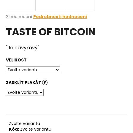
a
j
Průměrné
2 hodnocení
Podrobnosti hodnocení
í
hodnocení
TASTE OF BITCOIN
produktu
t
je
?
5,0
z
"Je návykový"
5
hvězdiček.
VELIKOST
HLEDAT
ZASKLÍT PLAKÁT
?
D
o
p
o
r
Zvolte variantu
u
Kód:
Zvolte variantu