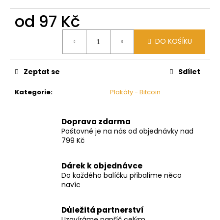
č
u
od
97 Kč
j
e
Měrná
DO KOŠÍKU
cena:
m
e
Zeptat se
Sdílet
Kategorie
:
Plakáty - Bitcoin
Doprava zdarma
Poštovné je na nás od objednávky nad
799 Kč
Dárek k objednávce
Do každého balíčku přibalíme něco
navíc
Důležitá partnerství
Uzavíráme napříč celým