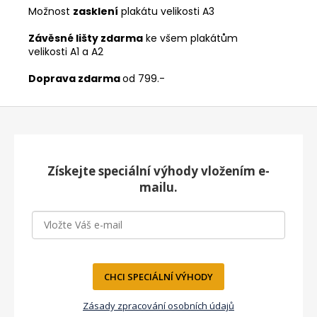
Možnost
zasklení
plakátu velikosti A3
Závěsné lišty zdarma
ke všem plakátům
velikosti A1 a A2
Doprava zdarma
od 799.-
Z
á
p
a
Získejte speciální výhody vložením e-
t
mailu.
í
CHCI SPECIÁLNÍ VÝHODY
Zásady zpracování osobních údajů