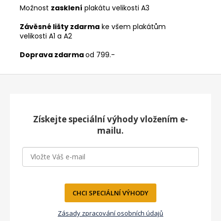
Možnost
zasklení
plakátu velikosti A3
Závěsné lišty zdarma
ke všem plakátům
velikosti A1 a A2
Doprava zdarma
od 799.-
Z
á
p
a
Získejte speciální výhody vložením e-
t
mailu.
í
CHCI SPECIÁLNÍ VÝHODY
Zásady zpracování osobních údajů