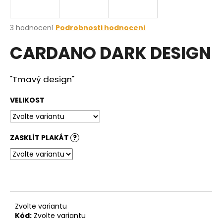
a
j
Průměrné
3 hodnocení
Podrobnosti hodnocení
í
hodnocení
CARDANO DARK DESIGN
produktu
t
je
?
5,0
z
"Tmavý design"
5
hvězdiček.
VELIKOST
HLEDAT
ZASKLÍT PLAKÁT
?
D
o
p
o
r
Zvolte variantu
u
Kód:
Zvolte variantu