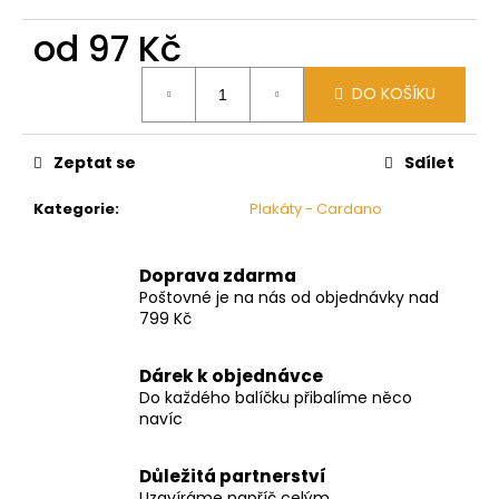
č
u
od
97 Kč
j
e
Měrná
DO KOŠÍKU
cena:
m
e
Zeptat se
Sdílet
Kategorie
:
Plakáty - Cardano
Doprava zdarma
Poštovné je na nás od objednávky nad
799 Kč
Dárek k objednávce
Do každého balíčku přibalíme něco
navíc
Důležitá partnerství
Uzavíráme napříč celým