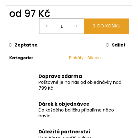
č
u
od
97 Kč
j
e
Měrná
DO KOŠÍKU
cena:
m
e
Zeptat se
Sdílet
Kategorie
:
Plakáty - Bitcoin
Doprava zdarma
Poštovné je na nás od objednávky nad
799 Kč
Dárek k objednávce
Do každého balíčku přibalíme něco
navíc
Důležitá partnerství
Uzavíráme napříč celým