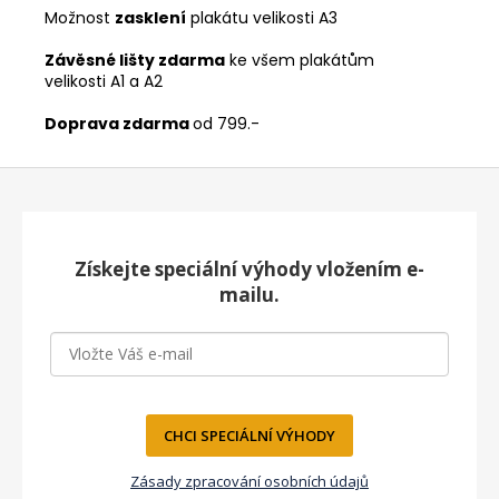
Možnost
zasklení
plakátu velikosti A3
Závěsné lišty zdarma
ke všem plakátům
velikosti A1 a A2
Doprava zdarma
od 799.-
Z
á
p
a
Získejte speciální výhody vložením e-
t
mailu.
í
CHCI SPECIÁLNÍ VÝHODY
Zásady zpracování osobních údajů