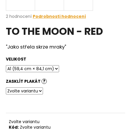
a
j
Průměrné
2 hodnocení
Podrobnosti hodnocení
í
hodnocení
TO THE MOON - RED
produktu
t
je
?
5,0
z
"Jako střela skrze mraky"
5
hvězdiček.
VELIKOST
HLEDAT
ZASKLÍT PLAKÁT
?
D
o
p
o
r
Zvolte variantu
u
Kód:
Zvolte variantu