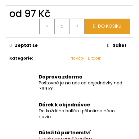
č
u
od
97 Kč
j
e
Měrná
DO KOŠÍKU
cena:
m
e
Zeptat se
Sdílet
Kategorie
:
Plakáty - Bitcoin
Doprava zdarma
Poštovné je na nás od objednávky nad
799 Kč
Dárek k objednávce
Do každého balíčku přibalíme něco
navíc
Důležitá partnerství
Uzavíráme napříč celým