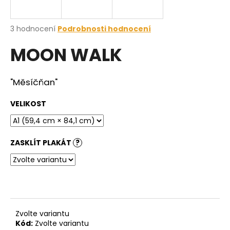
a
j
Průměrné
3 hodnocení
Podrobnosti hodnocení
í
hodnocení
MOON WALK
produktu
t
je
?
5,0
z
"Měsíčňan"
5
hvězdiček.
VELIKOST
HLEDAT
ZASKLÍT PLAKÁT
?
D
o
p
o
r
Zvolte variantu
u
Kód:
Zvolte variantu