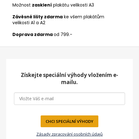
Možnost
zasklení
plakátu velikosti A3
Závěsné lišty zdarma
ke všem plakátům
velikosti A1 a A2
Doprava zdarma
od 799.-
Z
á
p
a
Získejte speciální výhody vložením e-
t
mailu.
í
CHCI SPECIÁLNÍ VÝHODY
Zásady zpracování osobních údajů