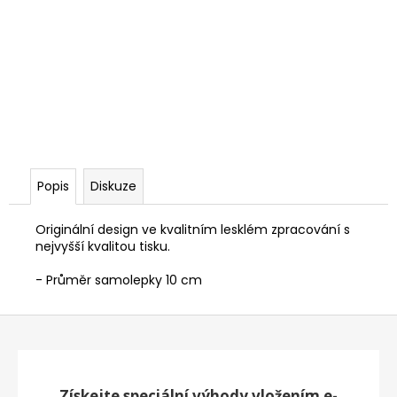
Popis
Diskuze
Originální design ve kvalitním lesklém zpracování s
nejvyšší kvalitou tisku.
- Průměr samolepky 10 cm
Z
á
p
a
Získejte speciální výhody vložením e-