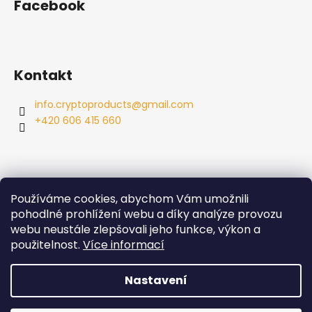
Facebook
Kontakt
info.cryptoproducts
@
gmail.com
+420 606 415 660
Používáme cookies, abychom Vám umožnili
Info
pohodlné prohlížení webu a díky analýze provozu
webu neustále zlepšovali jeho funkce, výkon a
Obchodní podmínky
použitelnost.
Více informací
Podmínky ochrany osobních údajů
Nastavení
Vytvořil Shoptet
Copyright 2026
Cryptoproducts
. Všechna práva