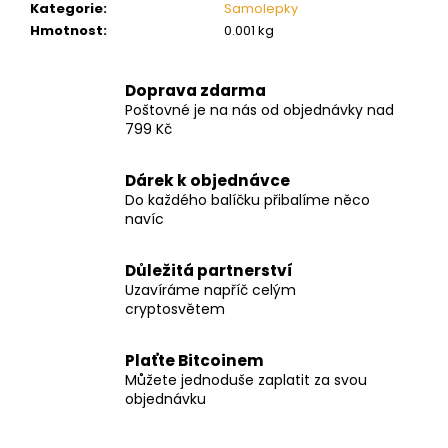
č
Kategorie
:
Samolepky
u
Hmotnost
:
0.001 kg
j
e
m
Doprava zdarma
e
Poštovné je na nás od objednávky nad
799 Kč
Dárek k objednávce
Do každého balíčku přibalíme něco
navíc
Důležitá partnerství
Uzavíráme napříč celým
cryptosvětem
Plaťte Bitcoinem
Můžete jednoduše zaplatit za svou
objednávku