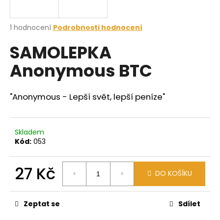
a
j
Průměrné
1 hodnocení
Podrobnosti hodnocení
í
hodnocení
SAMOLEPKA
produktu
t
je
?
Anonymous BTC
5,0
z
5
hvězdiček.
"Anonymous - Lepší svět, lepší peníze"
HLEDAT
Skladem
Kód:
053
D
o
27 Kč
DO KOŠÍKU
p
Měrná
o
cena:
r
Zeptat se
Sdílet
u